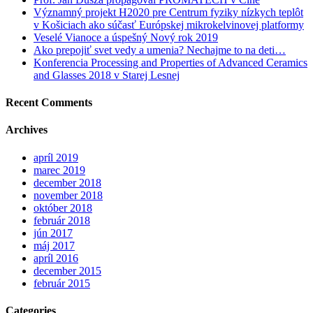
Významný projekt H2020 pre Centrum fyziky nízkych teplôt
v Košiciach ako súčasť Európskej mikrokelvinovej platformy
Veselé Vianoce a úspešný Nový rok 2019
Ako prepojiť svet vedy a umenia? Nechajme to na deti…
Konferencia Processing and Properties of Advanced Ceramics
and Glasses 2018 v Starej Lesnej
Recent Comments
Archives
apríl 2019
marec 2019
december 2018
november 2018
október 2018
február 2018
jún 2017
máj 2017
apríl 2016
december 2015
február 2015
Categories