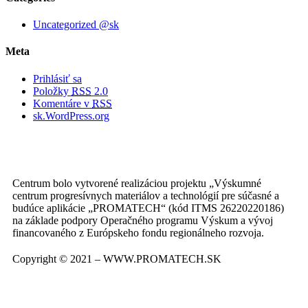
Uncategorized @sk
Meta
Prihlásiť sa
Položky
RSS
2.0
Komentáre v
RSS
sk.WordPress.org
Centrum bolo vytvorené realizáciou projektu „Výskumné
centrum progresívnych materiálov a technológií pre súčasné a
budúce aplikácie „PROMATECH“ (kód ITMS 26220220186)
na základe podpory Operačného programu Výskum a vývoj
financovaného z Európskeho fondu regionálneho rozvoja.
Copyright © 2021 – WWW.PROMATECH.SK
Stránku vytvoril
www.smartside.sk