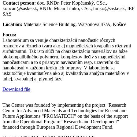
Contact person:
doc. RNDr. Peter Kopčanský, CSc.,
kopcan@saske.sk, RNDr. Milan Timko, CSc., timko@saske.sk, IEP
SAS
Location:
Materials Science Building, Watsonova 47/A, Košice
Focus:
Laboratórium sa venuje charakterizácii nanočastíc rôznych
rozmerov a rôzneho tvaru ako aj magnetických kvapalín s rôznymi
surfaktantmi. Tak isto slúži na charakterizáciu materiálov na báze
biokompatibilného polyméru, komplexov liečiv s magnetickými
nanočasticami a to s priamym naviazaním resp. uzavretím do
nanokapsúl v každom kroku ich prípravy. V laboratóriu sa
uskutočňuje kvantitatívna ako aj kvalitatívna analýza materiálov v
tuhej, kvapalnej aj plynnej fáze.
Download file
The Center was founded by implementing the project “Research
Centre for Advanced Materials and Technologies for Recent and
Future Applications “PROMATECH” on the basis of the support
from the Operational Program “Research and Development”
financed through European Regional Development Fund.